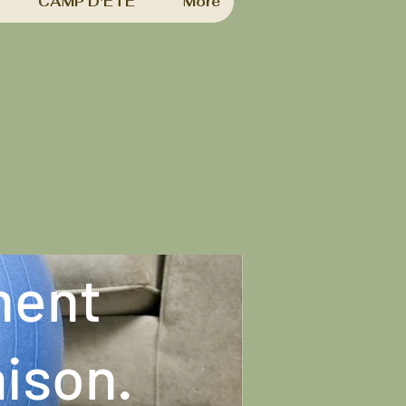
CAMP D'ÉTÉ
More
ment
aison.