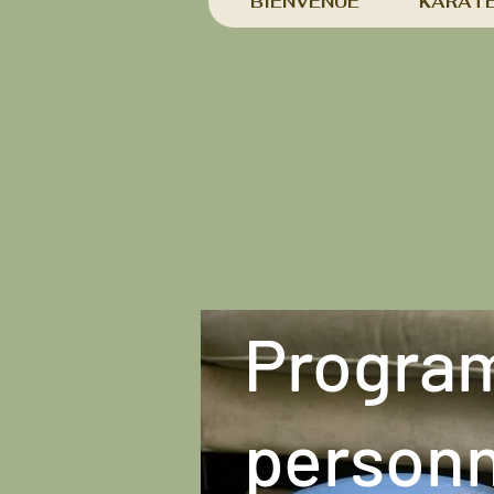
BIENVENUE
KARAT
Progra
personn