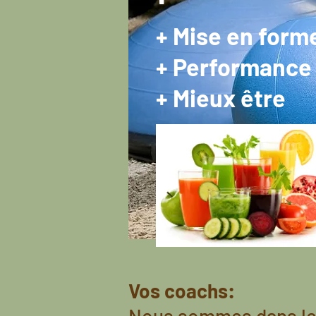
+ Mise en form
+ Performance 
+ Mieux être
Vos coachs: