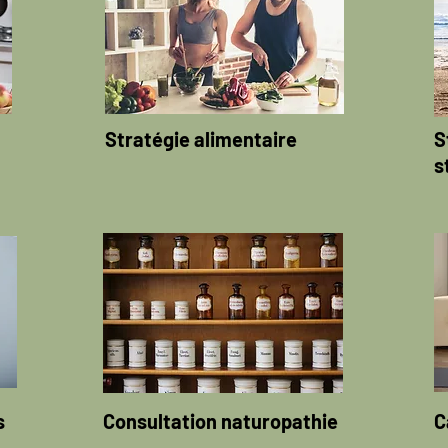
Stratégie alimentaire
S
s
s
Consultation naturopathie
C