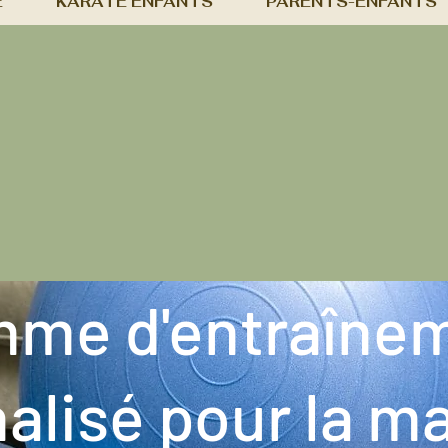
É
KARATÉ ENFANTS
PARENTS-ENFANTS
mme d'entraîne
alisé pour la m